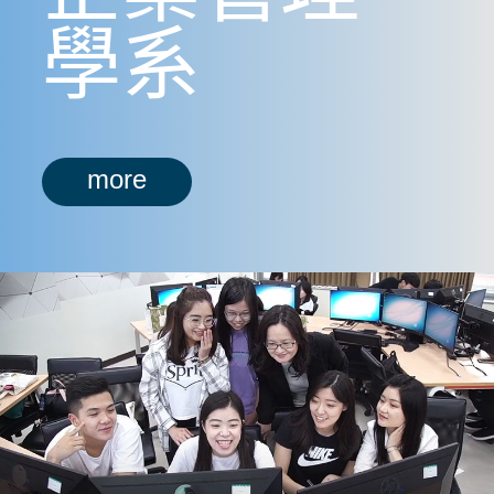
學系
more