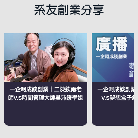
一企呵成談創業十二陳欽雨老
一企呵成談創業
師V.S時間管理大師吳沛諼學姐
V.S夢想盒子