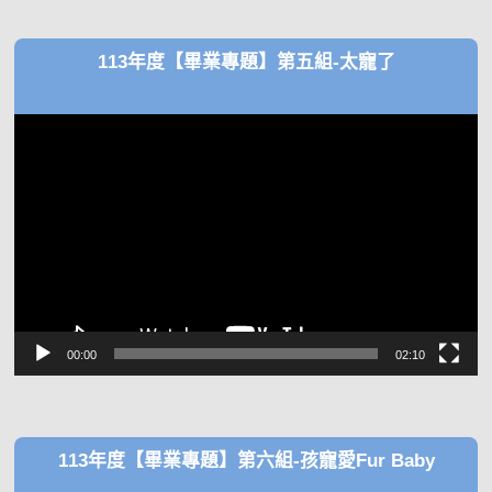
113年度【畢業專題】第五組-太寵了
視
訊
播
放
器
00:00
02:10
113年度【畢業專題】第六組-孩寵愛Fur Baby