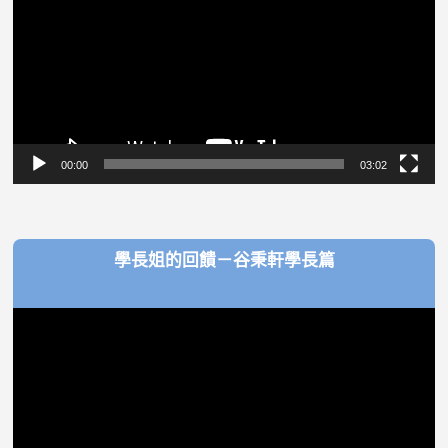
放
器
00:00
03:02
學長姐的回饋－谷秉軒學長篇
視
訊
播
放
器