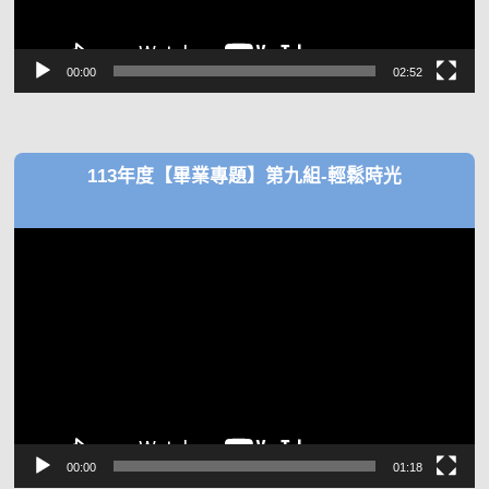
00:00
02:52
113年度【畢業專題】第九組-輕鬆時光
視
訊
播
放
器
00:00
01:18