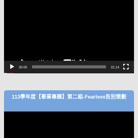
視
訊
播
放
器
00:00
01:14
113學年度【畢業專題】第二組-Fearless告別策劃
視
訊
播
放
器