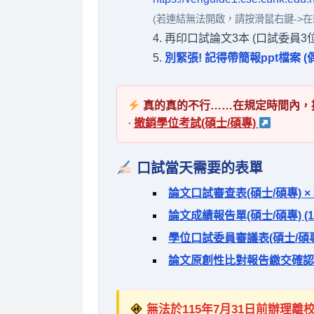
(若連結無法開啟，請按滑鼠右鍵->在
再印口試論文3本 (口試委員3位
別緊張! 記得帶簡報ppt檔案 
真的真的不行……在規定時間內，
·
撤銷學位考試(碩士/碩專)
口試當天需要的表單
論文口試審查表(碩士/碩專) × 3
論文成績報告單(碩士/碩專) (11
學位口試委員審議表(碩士/碩專
論文原創性比對報告繳交確
無法於115年7月31日前辦理離