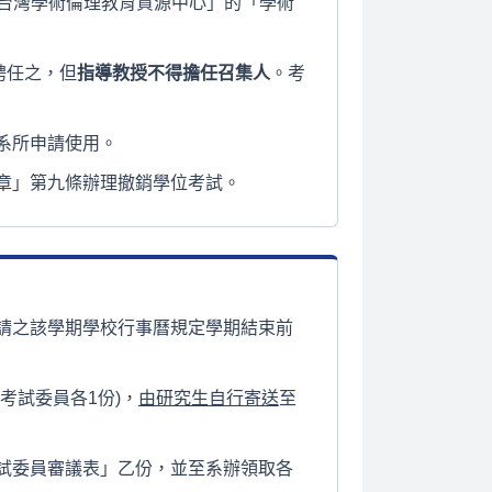
「台灣學術倫理教育資源中心」的「學術
聘任之，但
指導教授不得擔任召集人
。考
系所申請使用。
章」第九條辦理撤銷學位考試。
請之該學期學校行事曆規定學期結束前
考試委員各1份)，
由研究生自行寄送
至
試委員審議表」乙份，並至系辦領取各