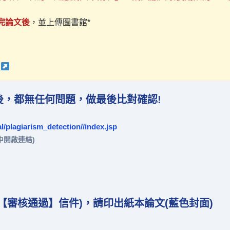
完論文後
，並上傳圖書館*
)
，都無任何問題，做最後比對確認!
l/plagiarism_detection//index.jsp
中開啟連結)
【審核通過】信件)，請印出紙本論文(藍色封面)