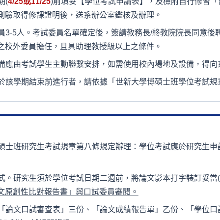
期(
4/25或11/25
)前填妥【學位考試申請表】，及檢附自行修習
測驗取得修課證明後，送系辦公室鑑核及辦理。
3-5人。考試委員名單確定後，簽請教務長/終教院院長同意後
之校外委員擔任，且具助理教授級以上之條件。
備應由考試學生主動聯繫安排，如需使用校內場地及設備，得向
於該學期結束前進行者，請依據「世新大學博碩士班學位考試規
碩士班研究生考試規章第八條規定辦理：學位考試應於研究生申
式。研究生須於學位考試日期二週前，將論文影本打字裝訂妥當(
文原創性比對報告書」與口試委員審閱。
「論文口試審查表」三份、「論文成績報告單」乙份、「學位口