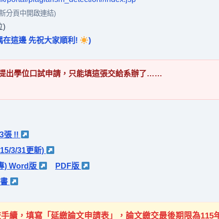
新分頁中開啟連結)
)
(偶在這邊 先祝大家順利!
)
提出學位口試申請，只能填這張交給系辦了……
張 !!
5/3/31更新)
) Word版
PDF版
認書
校手續，填寫「延繳論文申請表」，論文繳交最後期限為115年