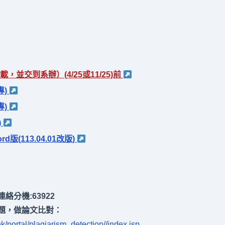
並交到系辦）(4/25或11/25)前
專)
專)
)
版(113.04.01改版)
分機:63922
題，做論文比對：
k/portal/plagiarism_detection//index.jsp