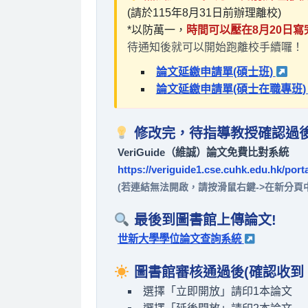
(請於115年8月31日前辦理離校)
*以防萬一，
時間可以壓在8月20日寫
待通知後就可以開始跑離校手續囉！
論文延繳申請單(碩士班)
論文延繳申請單(碩士在職專班
修改完，待指導教授確認過後
VeriGuide（維誠）論文免費比對系統
https://veriguide1.cse.cuhk.edu.hk/porta
(若連結無法開啟，請按滑鼠右鍵->在新分頁
最後到圖書館上傳論文!
世新大學學位論文查詢系統
圖書館審核通過後(確認收到
選擇「立即開放」請印1本論文