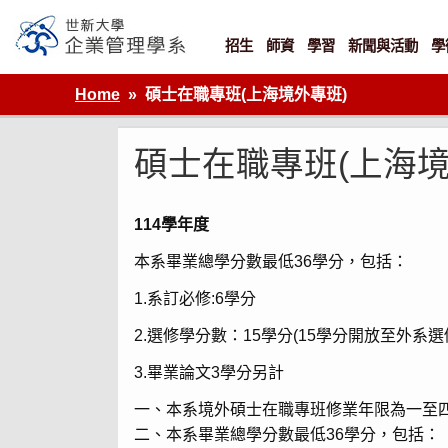
Skip
to
content
招生
師資
學習
新聞與活動
學
世新大學企業管理學系
Home
碩士在職專班(上海境外專班)
碩士在職專班(上海境
114學年度
本系畢業總學分數最低36學分，包括：
1.系訂必修:6學分
2.選修學分數：15學分(15學分開放至外系選
3.畢業論文3學分另計
一、本系境外碩士在職專班修業年限為一至
二、本系畢業總學分數最低36學分，包括：