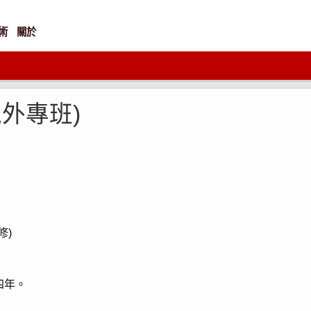
術
關於
外專班)
修)
四年。