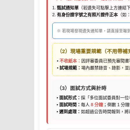
1.
甄試通知單
（若遺失可點擊上方連結
2.
有身份證字號之有照片證件正本
（如
※ 若現場發現遺失通知單，請直接至報
（2）現場重要規範（不用帶補
•
不收紙本：
因評審委員已預先審閱書
•
試場規範：
場內嚴禁錄音、錄影，並
（3）面試方式與計時
•
面試形式：
採「多位面試委員對一位
•
面試時間：
每人
8 分鐘
；倒數 1 
•
遲到處理：
如超過公告時間報到，將