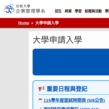
Skip
to
content
招生
師資
學習
新聞與活動
學
世新大學企業管理學系
Home
大學申請入學
大學申請入學
重要日程與登記
115學年度面試時間表 (5/8公告)