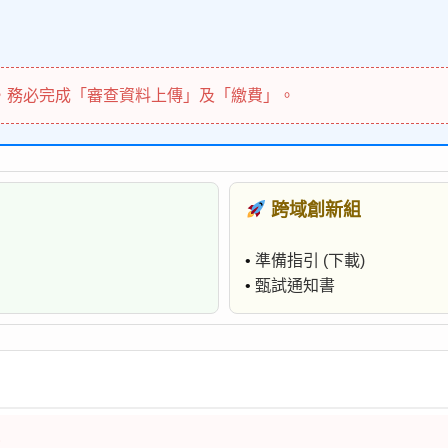
，務必完成「審查資料上傳」及「繳費」。
跨域創新組
•
準備指引 (下載)
•
甄試通知書
）