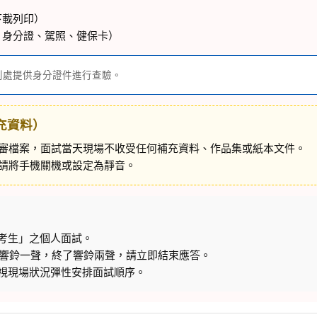
下載列印）
：身分證、駕照、健保卡）
到處提供身分證件進行查驗。
充資料）
審檔案，面試當天現場不收受任何補充資料、作品集或紙本文件。
請將手機關機或設定為靜音。
考生」之個人面試。
分鐘響鈴一聲，終了響鈴兩聲，請立即結束應答。
視現場狀況彈性安排面試順序。