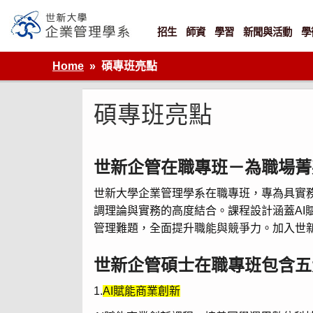
Skip
to
content
招生
師資
學習
新聞與活動
學
世新大學企業管理學系
Home
碩專班亮點
碩專班亮點
世新企管在職專班－
為職場菁
世新大學企業管理學系在職專班，專為具實
調理論與實務的高度結合。課程設計涵蓋AI
管理難題，全面提升職能與競爭力。加入世
世新企管碩士在職專班包含五
1.
AI賦能商業創新