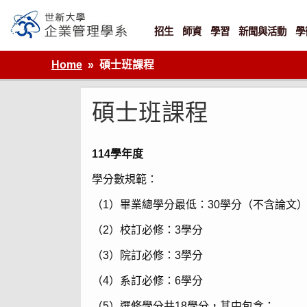
Skip
to
content
招生
師資
學習
新聞與活動
學
世新大學企業管理學系
Home
碩士班課程
碩士班課程
114學年度
學分數規範：
（1）畢業總學分最低：30學分（不含論文
（2）校訂必修：3學分
（3）院訂必修：3學分
（4）系訂必修：6學分
（5）選修學分共18學分，其中包含：