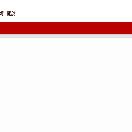
術
關於
）