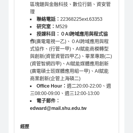
區塊鏈與金融科技、數位行銷、資安管
理
聯絡電話：
22368225ext.63353
研究室：
M529
授課科目：
０AI跨域應用與程式協
作
(廣電電視一乙)、
０AI跨域應用與程
式協作
、(行管一甲)、
AI賦能商模轉型
與創新
(資管資管四甲乙)、
畢業專題(二)
(資管智網四甲)、
AI賦能媒體應用創新
(廣電碩士班媒體應用組一甲)、
AI賦能
商業創新
(企管上海碩二)
Office Hour：
週二20:00-22:00、週
三08:00-09:00、週三12:00-13:00
電子郵件：
edward@mail.shu.edu.tw
經歷