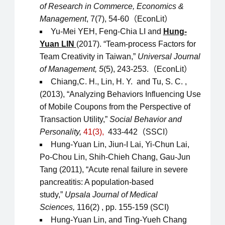
of Research in Commerce, Economics &
Management
, 7(7), 54-60（EconLit）
Yu-Mei YEH, Feng-Chia LI and
Hung-
Yuan LIN
(2017). “Team-process Factors for
Team Creativity in Taiwan,”
Universal Journal
of Management, 5
(5), 243-253.（EconLit）
Chiang,C. H., Lin, H. Y. and Tu, S. C. ,
(2013), “Analyzing Behaviors Influencing Use
of Mobile Coupons from the Perspective of
Transaction Utility,”
Social Behavior and
Personality,
41(3),
433-442（SSCI）
Hung-Yuan Lin, Jiun-I Lai, Yi-Chun Lai,
Po-Chou Lin, Shih-Chieh Chang, Gau-Jun
Tang (2011), “Acute renal failure in severe
pancreatitis: A population-based
study,”
Upsala Journal of Medical
Sciences,
116(2) , pp. 155-159 (SCI)
Hung-Yuan Lin, and Ting-Yueh Chang