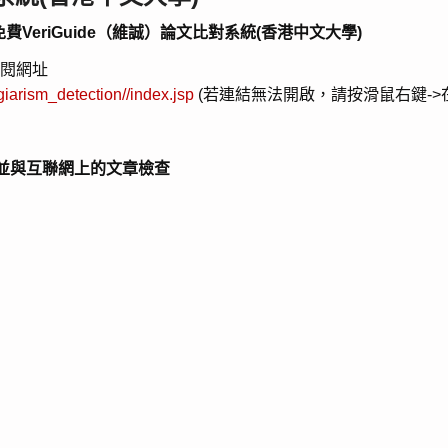
eriGuide（維誠）論文比對系統(香港中文大學)
參閱網址
giarism_detection//index.jsp
(若連結無法開啟，請按滑鼠右鍵->
並與互聯網上的文章檢查