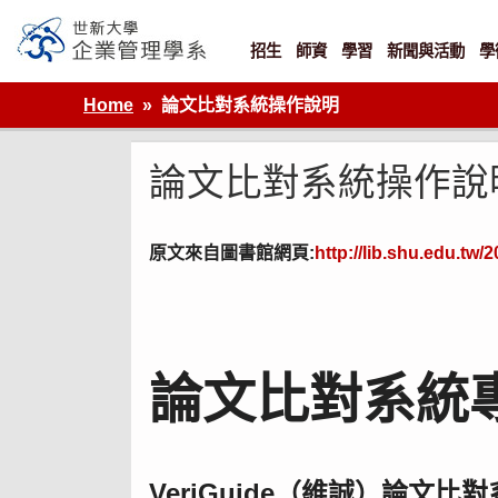
Skip
to
content
招生
師資
學習
新聞與活動
學
世新大學企業管理學系
Home
論文比對系統操作說明
論文比對系統操作說
原文來自圖書館網頁:
http://lib.shu.edu.tw/
論文比對系統專
VeriGuide（維誠）論文比