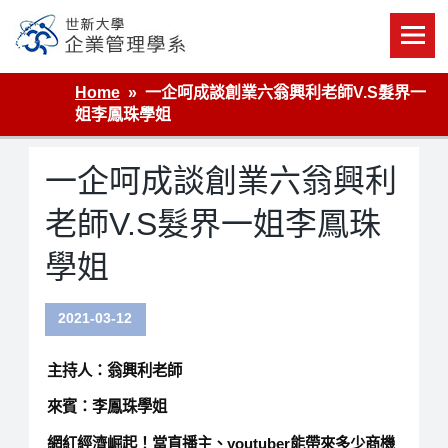
Skip
to
content
世新大學企業管理學系
Home
一企呵成談創業六翁興利老師V.S髮界一
姐李鳳珠學姐
一企呵成談創業六翁興利
老師V.S髮界一姐李鳳珠
學姐
2021-03-12
主持人：翁興利老師
來賓：李鳳珠學姐
網紅經濟崛起！當直播主、youtuber能帶來多少商機