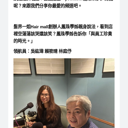
呢？來跟我們分享你最愛的頻道吧。
髮界一姐Hair mall創辦人鳳珠學姊親身說法，看到店
裡空蕩蕩該哭還該笑？鳳珠學姊告訴你「與員工珍貴
的時光。」
領航員：吳紘瑋 賴筱晴 林庭伃