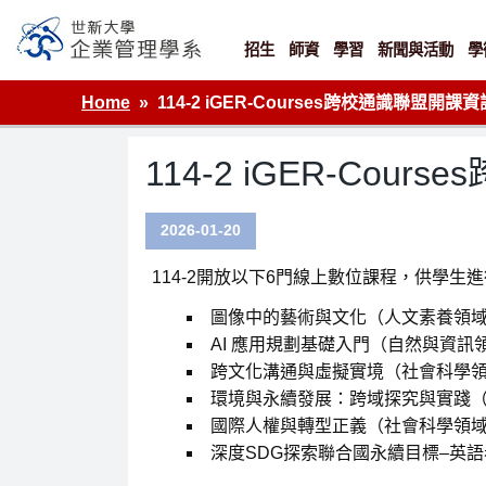
Skip
to
content
招生
師資
學習
新聞與活動
學
世新大學企業管理學系
Home
114-2 iGER-Courses跨校通識聯盟開課資
114-2 iGER-Cou
2026-01-20
114-2開放以下6門線上數位課程，供學生
圖像中的藝術與文化（人文素養領
AI 應用規劃基礎入門（自然與資訊
跨文化溝通與虛擬實境（社會科學
環境與永續發展：跨域探究與實踐
國際人權與轉型正義（社會科學領
深度SDG探索聯合國永續目標–英