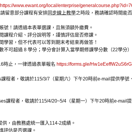
https://www.ewant.org/local/enterprise/generalcourse.php?id=
敬請留意部分課程有安排
同步線上教學
之時段，務請確認時間能
帳號！請透過本表單選課，且無須額外繳費。
閱課程介紹、評分說明等，謹慎評估是否修課。
間學習，但不代表可以等到期末考結束再做答！
數不可超過
8
學分；學分會計算入當學期修課學分數（22學分）
16時
止
，
一律透過表單報名
https://forms.gle/Hw1eEeffW2uS6r
es課程者，敬請於
115/3/7（星期六）下午20時前
e-mail提供
ses課程者，敬請於
115/4/20~5/4（星期一）下午20時前
e-ma
月初提供，由教務處統一匯入114-2成績。
慎評估是否選課
。