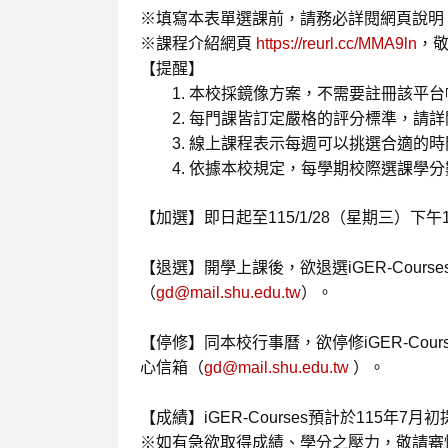
※填寫本表單選課前，請務必詳閱網頁說明
※課程介紹網頁
https://reurl.cc/MMA9ln
，
【提醒】
本校採鏡像方案，
不需要
註冊該平台
每門課皆訂定嚴格的評分標準，請詳
線上課程表示
每週
可以挑選合適的時
依據本校規定，每學期校際選課學分
【加選】
即日起至
115/1/28（星期三）下午
【退選】開學上課後，欲退選iGER-Cours
（
gd@mail.shu.edu.tw
）。
【停修】同本校行事曆，欲停修iGER-Cour
心信箱（
gd@mail.shu.edu.tw
）。
【成績】iGER-Courses預計於115年7
※如有急欲取得成績、學分之壓力，敬請審