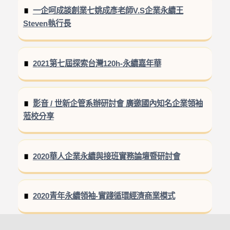
一企呵成談創業七姚成彥老師V.S企業永續王
Steven執行長
2021第七屆探索台灣120h-永續嘉年華
影音 / 世新企管系辦研討會 廣邀國內知名企業領袖
蒞校分享
2020華人企業永續與接班實務論壇暨研討會
2020青年永續領袖-實踐循環經濟商業模式