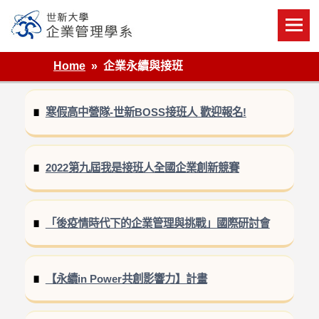
Skip
to
content
世新大學企業管理學系
Home
企業永續與接班
寒假高中營隊-世新BOSS接班人 歡迎報名!
2022第九屆我是接班人全國企業創新競賽
「後疫情時代下的企業管理與挑戰」國際研討會
【永續in Power共創影響力】計畫