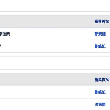
獲獎教師
績優獎
鄭素姻
勵
劉峰旭
獲獎教師
劉峰旭
張舜傑