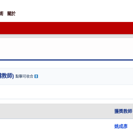
術
關於
越教師)
點擊可收合
獲獎教師
姚成彥