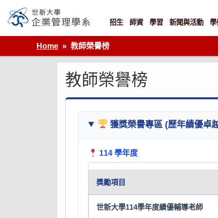
Skip
to
content
招生
師資
學習
新聞與活動
學
世新大學企業管理學系
Home
教師榮譽榜
教師榮譽榜
獲獎榮譽專區 (歷年績優卓
114 學年度
獎勵項目
世新大學114學年度績優輔導老師