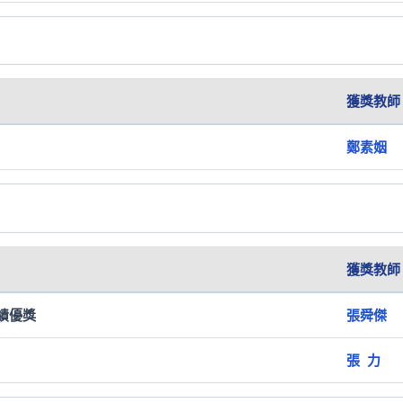
獲獎教師
鄭素姻
獲獎教師
績優獎
張舜傑
張 力