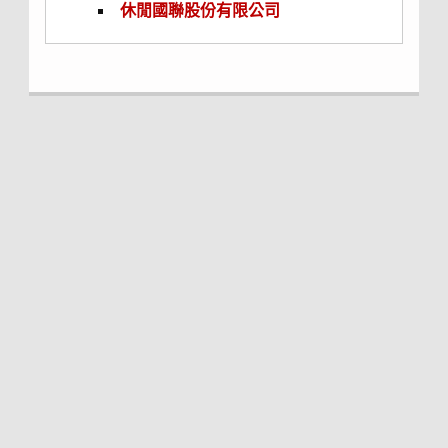
休閒國聯股份有限公司
「就業募才
車
站」
冀望系友們於公司招募人才，能多一管道並
兼顧嘉惠世新畢業學子順利就業，藉「就業
募才車站」達成雙贏目標。
懇請系友提供貴公司相關徵才資訊，
請填寫
【廠商求才基本資料表】
並寄至本系信箱ba@mail.shu.edu.tw
請註明「就業募才車站徵才資訊-系友姓名-廠
商名稱」