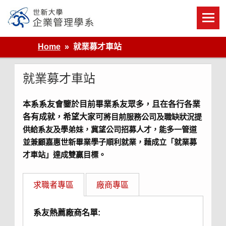
Skip
to
content
世新大學企業管理學系
Home
就業募才車站
就業募才車站
本系系友會鑒於目前畢業系友眾多，且在各行各業
各有成就，希望大家可
將目前服務公司及職缺狀況提
供給系友及學弟妹，冀望公司招募人才，能多一管道
並兼顧嘉惠世新畢業學子順利就業，藉成立「就業募
才車站」達成雙贏目標。
求職者專區
廠商專區
系友熱薦廠商名單: