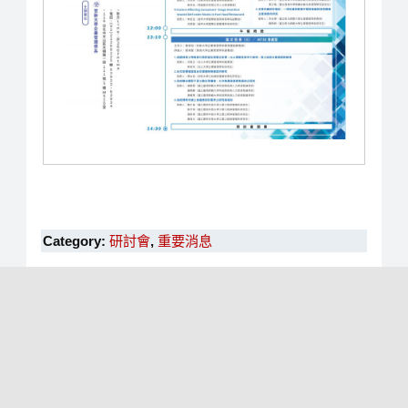
海報發表專區將於111/12/26-12/30
2022
後疫情時代下的企業管理與挑戰研討會
議
期間公開瀏覽
程
緣起與目的
Category:
研討會
,
重要消息
2022後疫情時代下的企業管理與挑戰
會議時間：2022年12月28日(三)
研討會『海報發表專區』
多年來科技進步日益加速，全球化潮流席捲世
會議地點：
界使競爭加劇，如何在科技更迭與劇烈競爭下
主題演講
／ 世新大學管理學院二樓國際會議廳
追求生存與成長，已經成為今日企業必須面臨
的重要挑戰。2020年開始的新冠疫情打破長期
論文發表（一）
／ 世新大學管理學院M202會議
以來產業全球化的步調，同時也進一步催化了
室
遠距工作與網路消費的常態發展；疫情的衝擊
論文發表(二)
／ 世新大學管理學院M735會議室