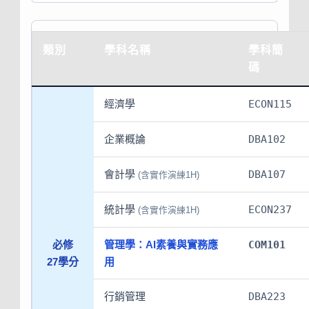
類別
學科名稱
學科簡
碼
經濟學
ECON115
企業概論
DBA102
會計學
DBA107
(含實作演練1H)
統計學
ECON237
(含實作演練1H)
必修
管理學：AI素養與實務應
COM101
27學分
用
行銷管理
DBA223