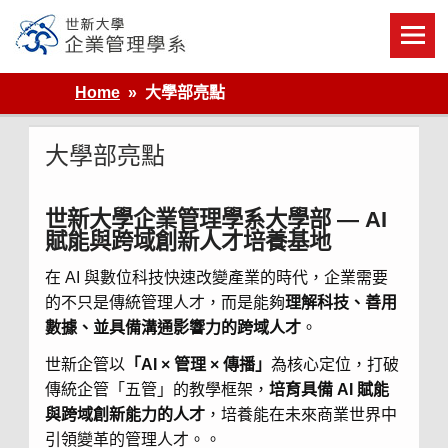
Skip
to
content
世新大學企業管理學系
Home
大學部亮點
大學部亮點
世新大學企業管理學系大學部
— AI
賦能與跨域創新人才培養基地
在 AI 與數位科技快速改變產業的時代，企業需要
的不只是傳統管理人才，而是能夠
理解科技、善用
數據、並具備溝通影響力的跨域人才
。
世新企管以
「AI × 管理 × 傳播」
為核心定位，打破
傳統企管「五管」的教學框架，
培育具備
AI
賦能
與跨域創新能力
的人才
，培養能在未來商業世界中
引領變革的管理人才。。