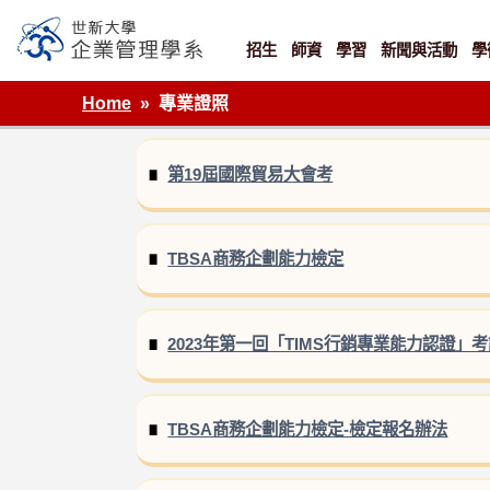
Skip
to
content
招生
師資
學習
新聞與活動
學
世新大學企業管理學系
Home
專業證照
第19屆國際貿易大會考
TBSA商務企劃能力檢定
2023年第一回「TIMS行銷專業能力認證」
TBSA商務企劃能力檢定-檢定報名辦法