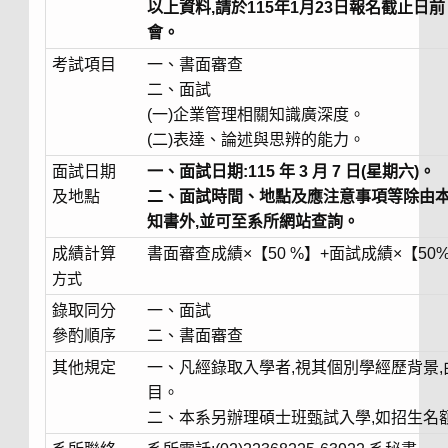
以上資料,請於115年1月23日報名截止日
會。
考試項目
一、書面審查
二、面試
(一)企業管理相關知識廣深度。
(二)表達、論述與思辨的能力。
面試日期
一、面試日期:115 年 3 月 7 日(星期六)。
及地點
二、面試時間、地點及應注意事項等除由本系於 
知書
外,並可至系所網站查詢。
成績計算
書面審查成績×【50 %】+面試成績×【50
方式
錄取同分
一、面試
參酌順序
二、書面審查
其他規定
一、凡經錄取入學者,視其個別學經歷背景
目。
二、本系另辦理碩士班甄試入學,如招生名