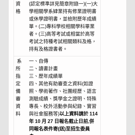
資
(認定標準詳見簡章附錄一)(一)大
格
學相關學系肄業持有修業證明書
或休學證明書，並檢附歷年成績
單。(二)專科學校相關學科畢業
者。(三)高等考試或相當於高等
考試之特種考試相關類科及格，
持有及格證書者。
系
一、自傳
所
二、讀書計畫
指
三、歷年成績單
定
四、其他有助審查之資料(如證
備
照、學術著作、社團經歷、語言
審
測驗成績、獎學金之證明、特殊
資
專長、校外活動參與紀錄、實習
料
與社會服務等)
以上資料請於 114
年 10 月 27 日報名截止日前,併
同報名表件寄(送)至招生委員