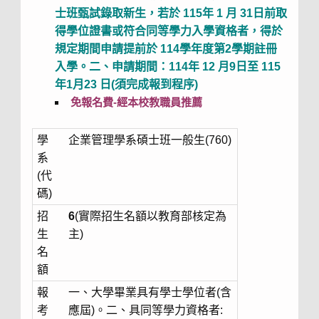
士班甄試錄取新生，若於 115年 1 月 31日前取
得學位證書或符合同等學力入學資格者，得於
規定期間申請提前於 114學年度第2學期註冊
入學。二、申請期間：114年 12 月9
日至 115
年1月23 日(須完成報到程序)
免報名費-
經本校教職員推薦
學
企業管理學系碩士班一般生(760)
系
(代
碼)
招
6
(實際招生名額以教育部核定為
生
主)
名
額
報
一、大學畢業具有學士學位者(含
考
應屆)。二、具同等學力資格者: