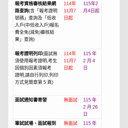
報考資格審核結果網
114年
115年2
路查詢
(含「報考證明
11月7
月4日起
號碼」查詢及「低收
日起
入戶(中低收入戶)報名
費全免(減免)審核結
果」查詢)
報考證明列印
(面試無
114年
115 年
須使用報考證明,考生
11月7
2 月 4
因個別因素須報考
日起
日
證明,請自行列印,列印
方式見簡章第 5 頁)
面試通知書寄發
無面試
115 年
2 月 26
日
筆試試場、面試報到
無面試
115 年