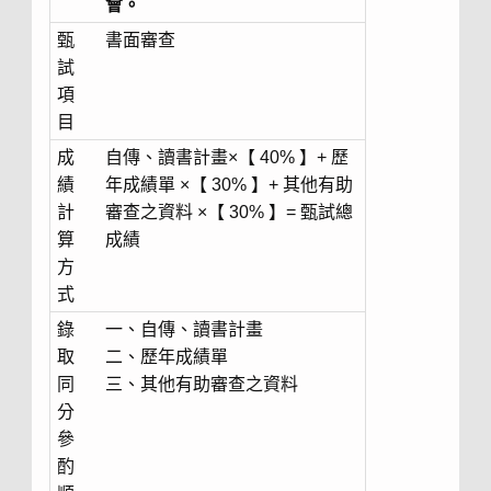
會。
甄
書面審查
試
項
目
成
自傳、讀書計畫×【 40% 】+ 歷
績
年成績單 ×【 30% 】+ 其他有助
計
審查之資料 ×【 30% 】= 甄試總
算
成績
方
式
錄
一、自傳、讀書計畫
取
二、歷年成績單
同
三、其他有助審查之資料
分
參
酌