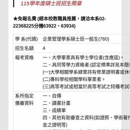
115
學年度碩士班招生簡章
★免報名費 (經本校教職員推薦，請洽本系02-
22368225分機63922、63934)
學 系(代碼)
企業管理學系碩士班一般生(760)
招生名額
4
報考資格
一、大學畢業具有學士學位者(含應屆)。
二、具同等學力資格者:(認定標準詳見本簡
(一)大學相關學系肄業持有修業證明書或休
(二)專科學校相關學科畢業者。
(三)高等考試或相當於高等考試之特種考試
系所指定
一、自傳
備審資料
二、讀書計畫
三、成績單
四、其他有助審查之資料(如證照、學術著
金之證明等)