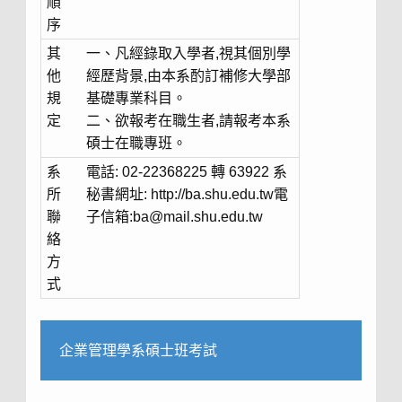
順
序
其
一、凡經錄取入學者,視其個別學
他
經歷背景,由本系酌訂補修大學部
規
基礎專業科目。
定
二、欲報考在職生者,請報考本系
碩士在職專班。
系
電話: 02-22368225 轉 63922 系
所
秘書網址: http://ba.shu.edu.tw電
聯
子信箱:ba@mail.shu.edu.tw
絡
方
式
企業管理學系碩士班考試