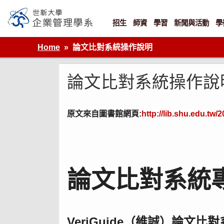
Skip
to
content
招生
師資
學習
新聞與活動
學
世新大學企業管理學系
Home
論文比對系統操作說明
論文比對系統操作說
原文來自圖書館網頁:
http://lib.shu.edu.tw/
論文比對系統專
VeriGuide（維誠）論文比