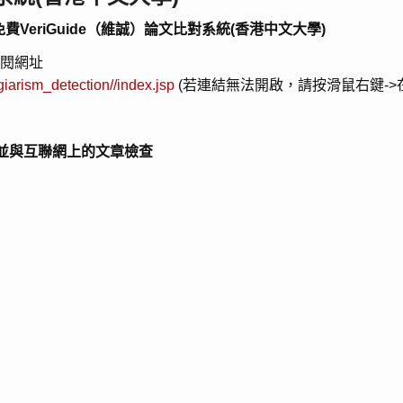
eriGuide（維誠）論文比對系統(香港中文大學)
參閱網址
giarism_detection//index.jsp
(若連結無法開啟，請按滑鼠右鍵->
並與互聯網上的文章檢查