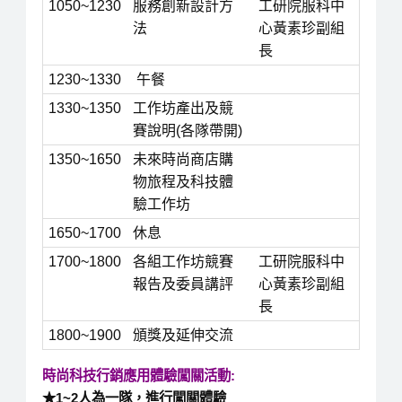
1050~1230
服務創新設計方
工研院服科中
法
心黃素珍副組
長
1230~1330
午餐
1330~1350
工作坊產出及競
賽說明(各隊帶開)
1350~1650
未來時尚商店購
物旅程及科技體
驗工作坊
1650~1700
休息
1700~1800
各組工作坊競賽
工研院服科中
報告及委員講評
心黃素珍副組
長
1800~1900
頒獎及延伸交流
時尚科技行銷應用體驗闖關活動:
★1~2人為一隊，進行闖關體驗