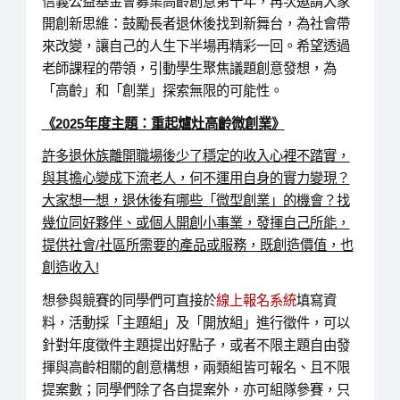
信義公益基金會募集高齡創意第十年，再次邀請大家
開創新思維：鼓勵長者退休後找到新舞台，為社會帶
來改變，讓自己的人生下半場再精彩一回。希望透過
老師課程的帶領，引動學生聚焦議題創意發想，為
「高齡」和「創業」探索無限的可能性。
《
2025
年度主題：重起爐灶高齡微創業》
許多退休族離開職場後少了穩定的收入心裡不踏實，
與其擔心變成下流老人，何不運用自身的實力變現？
大家想一想，退休後有哪些「微型創業」的機會？找
幾位同好夥伴、或個人開創小事業，發揮自己所能，
提供社會
/
社區所需要的產品或服務，既創造價值，也
創造收入
!
想參與競賽的同學們可直接於
線上報名系統
填寫資
料，活動採「主題組」及「開放組」進行徵件，可以
針對年度徵件主題提出好點子，或者不限主題自由發
揮與高齡相關的創意構想，兩類組皆可報名、且不限
提案數；同學們除了各自提案外，亦可組隊參賽，只