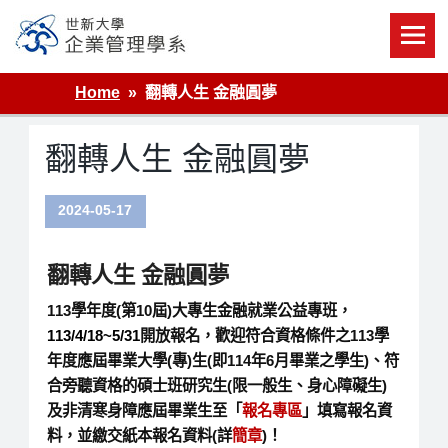
Skip
to
content
世新大學企業管理學系
Home
翻轉人生 金融圓夢
翻轉人生 金融圓夢
2024-05-17
翻轉人生 金融圓夢
113學年度(第10屆)大專生金融就業公益專班，
113/4/18~5/31
開
放報名
，歡迎符合資格條件之113學
年度應屆畢業大學(專)生(即114年6月畢業之學生)、符
合旁聽資格的碩士班研究生(限一般生、身心障礙生)
及非清寒身障應屆畢業生至「
報名專區
」填寫報名資
料，並繳交紙本報名資料(詳
簡章
)！