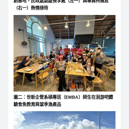
創基地，民政處副處長李葳（左一）與專員柯佩君
（右一）熱情接待
圖二：世新企管系碩專班（EMBA）師生在洄游吧體
驗食魚教育與當季漁產品