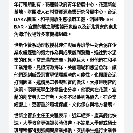
年行程規劃有，花蓮縣政府青年發展中心、花蓮新創
基地、財團法人石材暨資源產業研究發展中心、台泥
DAKA園區、和平開放生態循環工廠、洄遊吧FISH
BAR，宜蘭的橘之鄉蜜餞形象館以及新北貢寮的東北
角海洋牧場等多家機構組織。
世新企管系助理教授林建江與碩專班學生對台泥在企
業永續經營的努力作為與成果感到驚豔。過往對水泥
業的印象，常是滿布煙塵、耗能巨大，但他們在和平
工業港邊，見證清澈海洋、美麗珊瑚和悠游魚群，讓
他們深刻感受到實現循環經濟的可能性，也佩服台泥
打開園區、邀請民眾參與監督的做法，大推是明智的
決策。碩專班學生陳韋呈也分享，他觀察在花蓮、宜
蘭的創業者與工作者，大多不以獲利為優先，在企業
經營上，更著重於環境保護、文化保存與地方發展。
世新企管系主任王美雅表示，近年經濟、產業變化快
速，大學教育更強調與時俱進，不論是大學部或碩士
班課程都特別強調與產業接軌，安排學生進行企業參