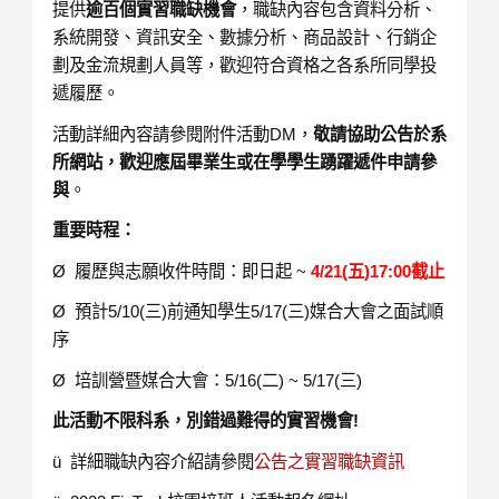
提供
逾百個實習職缺機會
，職缺內容包含資料分析、
系統開發、資訊安全、數據分析、商品設計、行銷企
劃及金流規劃人員等，歡迎符合資格之各系所同學投
遞履歷。
活動詳細內容請參閱附件活動DM，
敬請協助公告於系
所網站，歡迎應屆畢業生或在學學生踴躍遞件申請參
與
。
重要時程：
Ø 履歷與志願收件時間：即日起 ~
4/21(
五)17:00截止
Ø 預計5/10(三)前通知學生5/17(三)媒合大會之面試順
序
Ø 培訓營暨媒合大會：5/16(二) ~ 5/17(三)
此活動不限科系，別錯過難得的實習機會!
ü 詳細職缺內容介紹請參閱
公告之實習職缺資訊