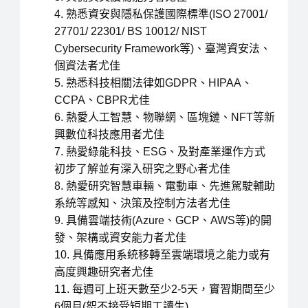
熟悉資安與隱私保護國際標準(ISO 27001/
27701/ 22301/ BS 10012/ NIST
Cybersecurity Framework等)、臺灣資安法、
個資法者尤佳
熟悉科技相關法律如GDPR、HIPAA、
CCPA、CBPR尤佳
熱愛人工智慧、物聯網、區塊鏈、NFT等新
興數位科技應用者尤佳
熱愛綠能科技、ESG、及對產業運作方式
初步了解並有深入研究之野心者尤佳
熱愛研究智慧車輛、電動車、先進駕駛輔助
系統等感知、決策及控制方法者尤佳
具備雲端技術(Azure、GCP、AWS等)的開
發、架構或資安能力者尤佳
具備應用系統移轉至雲端環境之能力或有
高度興趣研究者尤佳
每週可上班天數至少2-5天，實習期間至少
6個月(恕不接受短期工讀生)