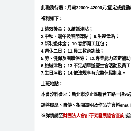
此職務待遇：月薪32000~42000元(固定或
福利如下：
1.績效獎金； 8.結婚津貼；
2.中秋、端午及春節津貼； 9.生產津貼；
3.新制退休金； 10.春節開工紅包；
4.週休二日； 11.員工教育訓練；
5.勞、健保及團體保險； 12.專業能力鑑定補助
6.旅遊津貼； 13.不定期舉辦慶生會活動及員
7.生日津貼； 14.依法規享有完整休假制度。
上班地點：
本會汐科會址：新北市汐止區新台五路一段95號C
請將履歷、自傳、相關證明及作品等資料email至：a
※詳情請至
財團法人會計研究發展協會查詢
或