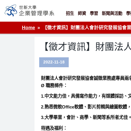
Skip
to
content
招生
師資
學習
新聞與活動
學
世新大學企業管理學系
Home
【徵才資訊】財團法人會計研究發展協會
【徵才資訊】財團法
2022-11-18
財團法人會計研究發展協會誠徵業務處專員兩
Ø 職務條件：
1.中文能力佳，具備寫作能力，有媒體採訪、
2.熟悉微軟Office軟體、影片剪輯與繪圖
3.大學畢業，會計、商學、新聞等系所者尤佳
待遇及福利：