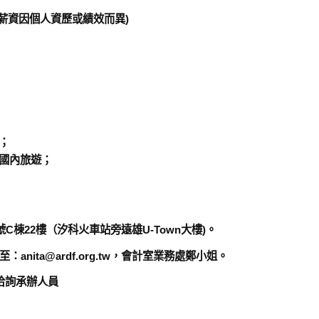
變動薪資因個人資歷或績效而異)
；
工國內旅遊；
棟22樓（汐科火車站旁遠雄U-Town大樓)。
nita@ardf.org.tw，會計室業務處鄭小姐。
洽詢承辦人員