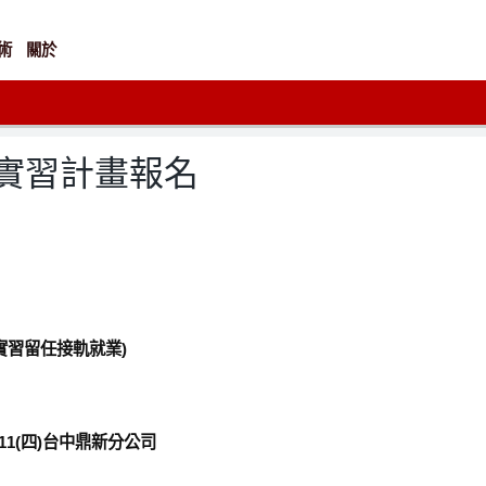
術
關於
鋒實習計畫報名
(實習留任接軌就業)
11(
四)台中
鼎新分公司