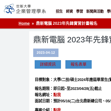
Skip
to
content
招生
師資
學習
新聞與活動
學
世新大學企業管理學系
Home
鼎新電腦 2023年先鋒實習計畫報名
鼎新電腦 2023年先
2023-04-12
詳細資訊
報名表單
目標對象：大學/二技/碩士2024年應屆畢業生
報名期限：即日起~至2023/04/28(五)截止
報名網址：
點我
面試日期：預計
05/16(
二
)
台北
鼎新總公司、
05/
專案介紹：
點我