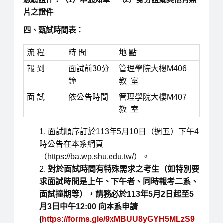
片之證件
四、甄試時間表：
流 程
時 間
地 點
報 到
面試前30分
管理學院大樓M406
鐘
教 室
面 試
依公告時間
管理學院大樓M407
教 室
面試順序訂於113年5月10日（週五）下午4
時公告在本系網頁
（https://ba.wp.shu.edu.tw/）。
對於面試時間有特殊需求之考生（如特別要
求面試時間是上午、下午者、同時報考二系、
面試撞期等），
請務必於
113
年
5
月
2
日起至
5
月
3
日中午
12:00
向本系申請
(
https://forms.gle/9xMBUU8yGYH5MLzS9