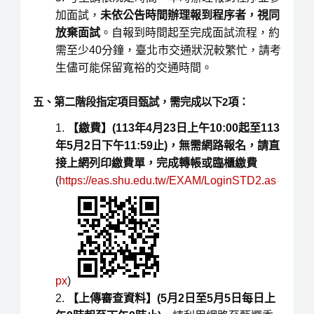
加面試，
未依公告時間辦理報到程序者，視同
放棄面試
。自報到時間起至完成面試流程，約
需至少40分鐘，臺北市交通狀況較繁忙，請考
生儘可能保留寬裕的交通時間。
五、第二階段指定項目甄試，需完成以下2項：
【繳費】
(113
年
4
月
23
日上午
10:00
起至
113
年
5
月
2
日下午
11:59
止
)
，
無需網路報名，請直
接上網列印繳費單，完成轉帳或臨櫃繳費
(
https://eas.shu.edu.tw/EXAM/LoginSTD2.as
px
)
【上傳審查資料】
(5
月
2
日至
5
月
5
日每日上