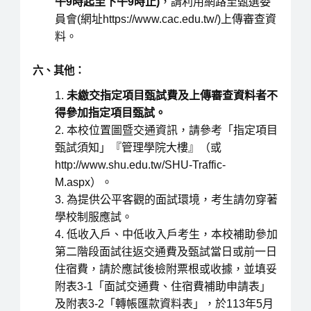
午
9
時起至下午
9
時止
)
，請利用網路至甄選委
員會(網址https://www.cac.edu.tw/)上傳審查資
料。
六、其他：
未繳交指定項目甄試費及上傳審查資料者不
得參加指定項目甄試。
本校位置圖暨交通資訊，請參考「指定項目
甄試須知」『管理學院大樓』（或
http://www.shu.edu.tw/SHU-Traffic-
M.aspx）。
為提供公平客觀的面試環境，考生請勿穿著
學校制服應試。
低收入戶、中低收入戶考生，本校補助參加
第二階段面試往返交通費及甄試當日或前一日
住宿費，請於應試後檢附票根或收據，並填妥
附表3-1「面試交通費、住宿費補助申請表」
及附表3-2「轉帳匯款資料表」，於113年5月