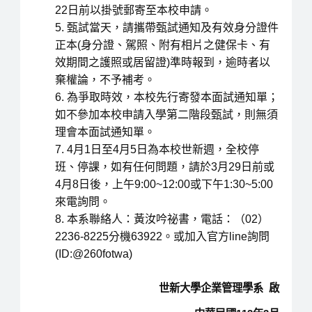
22日前以掛號郵寄至本校申請。
甄試當天，請攜帶甄試通知及有效身分證件
正本(身分證、駕照、附有相片之健保卡、有
效期間之護照或居留證)準時報到，逾時者以
棄權論，不予補考。
為爭取時效，本校先行寄發本面試通知單；
如不參加本校申請入學第二階段甄試，則無須
理會本面試通知單。
4月1日至4月5日為本校世新週，全校停
班、停課，如有任何問題，請於3月29日前或
4月8日後，上午9:00~12:00或下午1:30~5:00
來電詢問。
本系聯絡人：黃汝吟祕書，電話：（02）
2236-8225分機63922。或加入官方line詢問
(ID:@260fotwa)
世新大學企業管理學系 啟