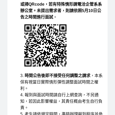
或掃
QRcode
，若有特殊情形請電洽企管系系
辦公室。
未提出需求者，則請依照
5
月
10
日公
告之時間進行面試
。
時間公告後即不接受任何調整之請求
，本系
保有視當日實際情形彈性調整面試時間之權
利。
報到與面試時間請自行上網查詢，不另通
知，若因此影響權益，其責任概由考生自行負
責。
考生請依規定時間，準時辦理報到程序並參