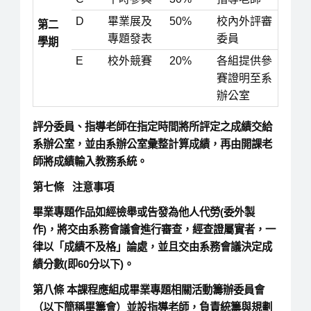
D
畢業展及
50%
校內外評審
第二
專題發表
委員
學期
E
校外競賽
20%
各組提供參
賽證明至系
辦公室
評分委員、指導老師在指定時間將所評定之成績交給
系辦公室，並由系辦公室彙整計算成績，再由開課老
師將成績輸入教務系統。
第七條 注意事項
畢業專題作品如經檢舉或告發為他人代勞(委外製
作)，將交由系務會議會進行審查，經查證屬實者，一
律以「成績不及格」論處，並且交由系務會議決定成
績分數(即60分以下)。
第八條
本課程應組成畢業專題相關活動籌辦委員會
（以下簡稱畢籌會）並設指導老師，負責統籌與規劃