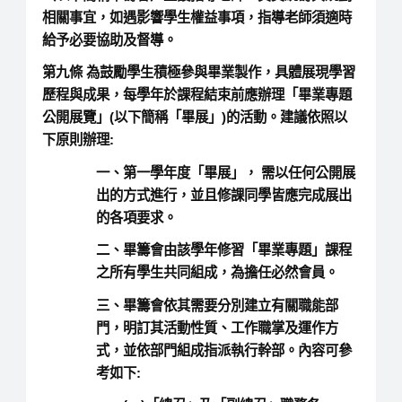
相關事宜，如遇影響學生權益事項，指導老師須適時
給予必要協助及督導。
第九條
為鼓勵學生積極參與畢業製作，具體展現學習
歷程與成果，每學年於課程結束前應辦理「畢業專題
公開展覽」(以下簡稱「畢展」)的活動。建議依照以
下原則辦理:
一、第一學年度「畢展」， 需以任何公開展
出的方式進行，並且修課同學皆應完成展出
的各項要求。
二、畢籌會由該學年修習「畢業專題」課程
之所有學生共同組成，為擔任必然會員。
三、畢籌會依其需要分別建立有關職能部
門，明訂其活動性質、工作職掌及運作方
式，並依部門組成指派執行幹部。內容可參
考如下: