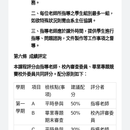
務。
二、每位老師所指導之學生組別最多一組，
如欲特殊狀況則需由系主任協調。
三、指導老師應於課外時間，提供學生進行
指導、問題諮詢，文件製作等工作事項之督
導。
第六條 成績評定
本課程評分由指導老師、校內審查委員、畢業專題競
賽校外委員共同評分。配分原則如下：
學期
項目
檢核點(事
建議配
評分者
項)
分
第一
A
平時參與
50%
指導老師
學期
B
畢業專題
50%
校內評審委
期末審查
員
C
平時參與
30%
指導老師