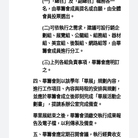
(一)「總召」及「副總召」職務各一
名，由畢籌會成員提名或自願，由全體
會員投票選出。
(二)可依執行之需求，建議可設行銷企
劃組、展覽組、公關組、組務組、器材
組、美宣組、後製組、網路組等，由畢
籌會成員進行分工。
(三)上列各組負責事項，畢籌會應明訂
之。
四、畢籌會則以該學年「畢展」規劃內容，
進行工作項目、內容與時程的安排與規劃，
並應於畢籌會成立後即刻完成「畢展活動企
劃書」，提請系辦公室完成備查。
畢業展結束之後，畢籌會須繳交執行成果報
告及電子檔，以利傳承及備查。
五、畢籌會應定期召開會議，執行經費收支