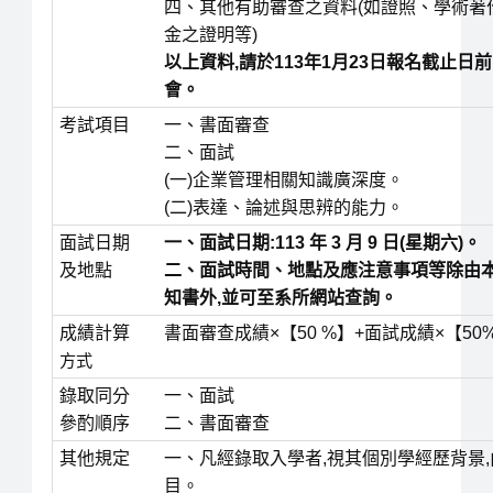
四、其他有助審查之資料(如證照、學術著
金之證明等)
以上資料,請於113年1月23日報名截止日
會。
考試項目
一、書面審查
二、面試
(一)企業管理相關知識廣深度。
(二)表達、論述與思辨的能力。
面試日期
一、面試日期:113 年 3 月 9 日(星期六)。
及地點
二、面試時間、地點及應注意事項等除由本系於 
知書
外,並可至系所網站查詢。
成績計算
書面審查成績×【50 %】+面試成績×【50
方式
錄取同分
一、面試
參酌順序
二、書面審查
其他規定
一、凡經錄取入學者,視其個別學經歷背景
目。