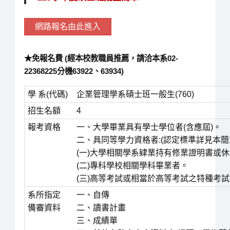
網路報名由此進入
★免報名費 (經本校教職員推薦，請洽本系02-
22368225分機63922、63934)
學 系(代碼)
企業管理學系碩士班一般生(760)
招生名額
4
報考資格
一、大學畢業具有學士學位者(含應屆)。
二、具同等學力資格者:(認定標準詳見本簡
(一)大學相關學系肄業持有修業證明書或
(二)專科學校相關學科畢業者。
(三)高等考試或相當於高等考試之特種考
系所指定
一、自傳
備審資料
二、讀書計畫
三、成績單