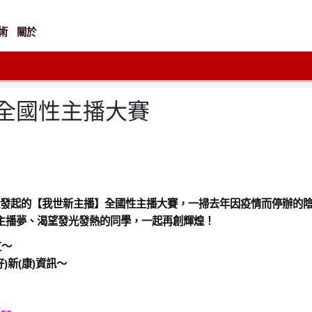
術
關於
】全國性主播大賽
持播報社發起的【我世新主播】全國性主播大賽，一掃去年因疫情而停辦
有主播夢、渴望發光發熱的同學，一起再創輝煌！
友～
)新(康)資訊～