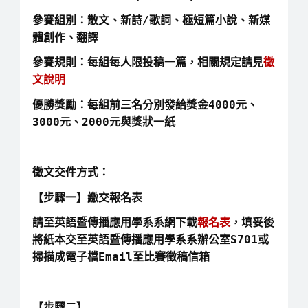
參賽組別：散文、新詩/歌詞、極短篇小說、新媒
體創作、翻譯
參賽規則：每組每人限投稿一篇，相關規定請見
徵
文說明
優勝獎勵：每組前三名分別發給獎金4000元、
3000元、2000元與獎狀一紙
徵文交件方式：
【步驟一】繳交報名表
請至英語暨傳播應用學系系網下載
報名表
，填妥後
將紙本交至英語暨傳播應用學系系辦公室S701或
掃描成電子檔Email至比賽徵稿信箱
【步驟二】