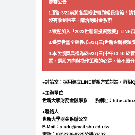
競賽公告！
1.預計3/22前將各組帳密寄到組長信箱
沒有收到帳密，請洽詢財金系辦
2.歡迎加入「2023世新盃投資競賽」LIN
3.獲獎者需全組參加5/31(三)世新盃競賽
4.本次頒獎典禮為於5/31(三)中午13:
置、選股方向與操作策略的心得，若不願分
●討論室：採用建立LINE群組方式討論，群組
●主辦單位
世新大學財務金融學系 系網址：https://fin.wp.
●聯絡人
世新大學財金系辦公室
E-Mail：xiudu@mail.shu.edu.tw
電話：(02)2236-8225分機63432