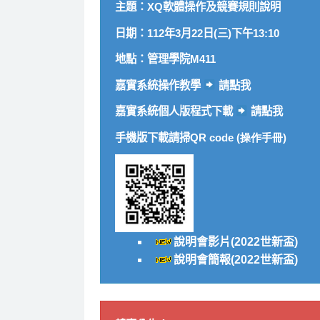
主題：XQ軟體操作及競賽規則說明
日期：112年3月22日(三)下午13:10
地點：管理學院M411
嘉實系統操作教學
請點我
嘉實系統個人版程式下載
請點我
手機版下載請掃
QR code (
操作手冊
)
說明會影片(2022世新盃)
說明會簡報(2022世新盃)