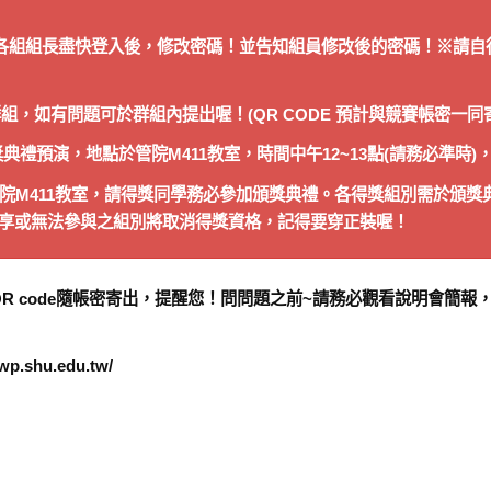
！請各組組長盡快登入後，修改密碼！並告知組員修改後的密碼！※請
E群組，如有問題可於群組內提出喔！(QR CODE 預計與競賽帳密一
頒獎典禮預演，地點於管院M411教室，時間中午12~13點(請務必準
10 於管院M411教室，請得獎同學務必參加頒獎典禮。各得獎組別需於
享或無法參與之組別將取消得獎資格，記得要穿正裝喔！
QR code隨帳密寄出，提醒您！問問題之前~請務必觀看說明會簡
shu.edu.tw/