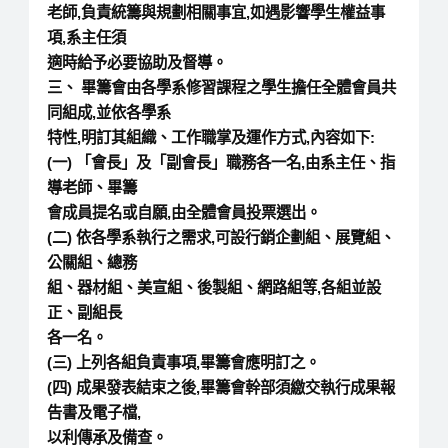
老師,負責統籌與規劃相關事宜,如遇影響學生權益事
項,系主任須
適時給予必要協助及督導。
三、 畢籌會由各學系修習課程之學生擔任全體會員共
同組成,並依各學系
特性,明訂其組織、工作職掌及運作方式,內容如下:
(一) 「會長」及「副會長」職務各一名,由系主任、指
導老師、畢籌
會成員提名或自願,由全體會員投票選出。
(二) 依各學系執行之需求,可設行銷企劃組、展覽組、
公關組、總務
組、器材組、美宣組、後製組、網路組等,各組並設
正、副組長
各一名。
(三) 上列各組負責事項,畢籌會應明訂之。
(四) 成果發表結束之後,畢籌會幹部須繳交執行成果報
告書及電子檔,
以利傳承及備查。