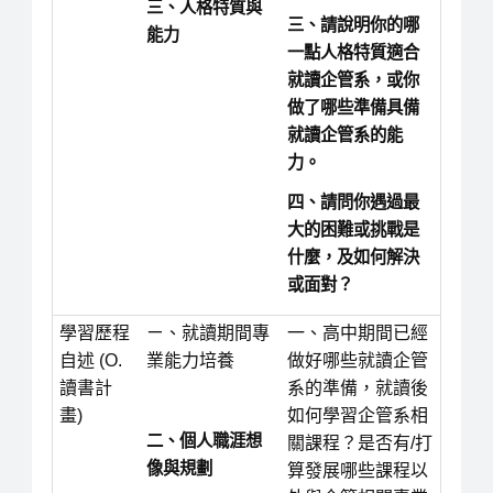
三、人格特質與
三、請說明你的哪
能力
一點人格特質適合
就讀企管系，或你
做了哪些準備具備
就讀企管系的能
力。
四、請問你遇過最
大的困難或挑戰是
什麼，及如何解決
或面對？
學習歷程
ㄧ、就讀期間專
一、高中期間已經
自述 (O.
業能力培養
做好哪些就讀企管
讀書計
系的準備，就讀後
畫)
如何學習企管系相
二、個人職涯想
關課程？是否有/打
像與規劃
算發展哪些課程以