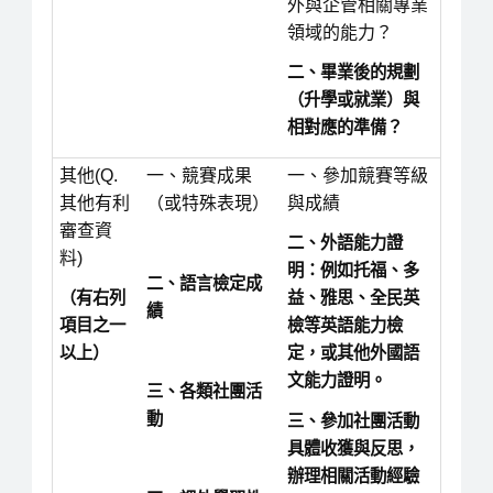
外與企管相關專業
領域的能力？
二、畢業後的規劃
（升學或就業）與
相對應的準備？
其他(Q.
一、競賽成果
一、參加競賽等級
其他有利
（或特殊表現）
與成績
審查資
二、外語能力證
料)
明：例如托福、多
二、語言檢定成
（有右列
益、雅思、全民英
績
項目之一
檢等英語能力檢
以上）
定，或其他外國語
文能力證明。
三、各類社團活
動
三、參加社團活動
具體收獲與反思，
辦理相關活動經驗