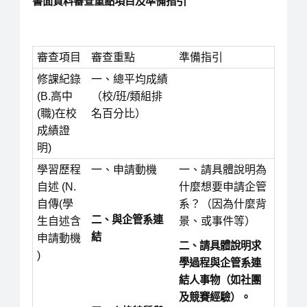
書面資料審查重點項目及準備指引
審查項目
審查重點
準備指引
修課紀錄
一、總平均成績
(B.高中
（校/班/類組排
(職)在校
名百分比）
成績證
明)
學習歷程
一、申請動機
一、請具體說明為
自述 (N.
什麼想要申請企管
自傳(學
系？（因為什麼背
二、與企管系連
生自述含
景、或事件等）
結
申請動機
二、請具體說明求
)
學過程與企管系連
結人事物（如社團
及競賽經驗）。