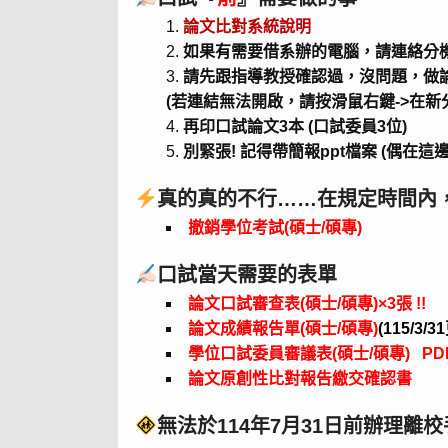
論文比對系統說明
如果有需要借系辦的電腦，請連絡分機:
請先跟指導教授確認過，沒問題，做
(若連結無法開啟，請按滑鼠右鍵->在新
再印口試論文3本 (口試委員3位)
別緊張! 記得帶簡報ppt檔案 (偶在這
真的真的不行……在規定時間內
撤銷學位考試(碩士/碩專)
口試當天需要的表單
論文口試審查表(碩士/碩專)×3張 !!
論文成績報告單(碩士/碩專)
(115/3/3
學位口試委員審議表(碩士/碩專)
PD
論文原創性比對報
告
繳交
確認書
無法於114年7月31日前辦理離