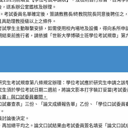
後，送系辦公室鑑核及辦理。
人。考試委員名單確定後，簽請教務長/終教院院長同意後聘任之
且具助理教授級以上之條件。
考試學生主動聯繫安排，如需使用校內場地及設備，得向系所申
期結束前進行者，請依據「世新大學博碩士班學位考試規章」第
研究生考試規章第八條規定辦理：學位考試應於研究生申請之該
生須於學位考試日期二週前，將論文影本打字裝訂妥當(考試委員
告書」與口試委員審閱。
口試審查表」三份、「論文成績報告單」乙份、「學位口試委員
)。
員討論後決定。
，再加總平均之。論文口試結果由考試委員簽名填妥「論文口試