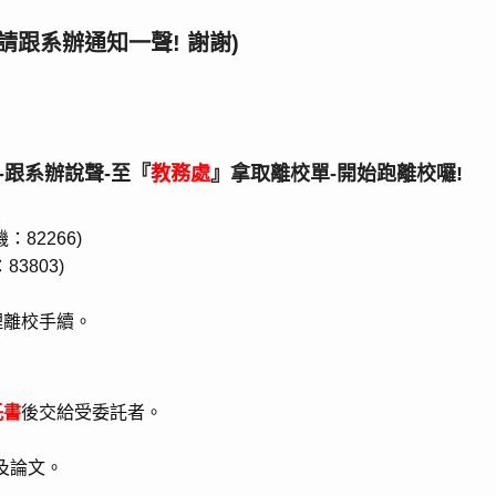
跟系辦通知一聲! 謝謝)
-跟系辦說聲-至『
教務處
』拿取離校單-開始跑離校囉!
82266)
83803)
理離校手續。
託書
後交給受委託者。
及論文。