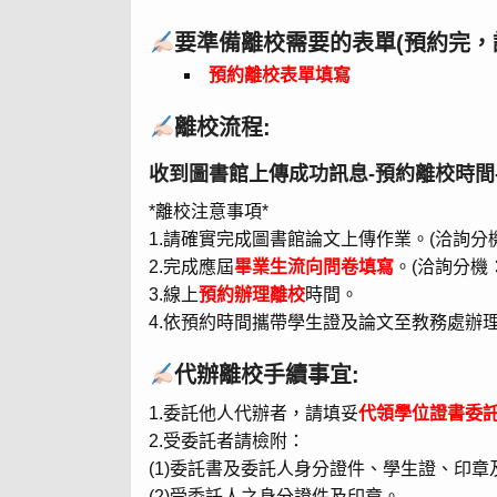
要準備離校需要的表單(預約完，請
預約離校表單填寫
離校流程:
收到圖書館上傳成功訊息-預約離校時間
*離校注意事項*
1.請確實完成圖書館論文上傳作業。(洽詢分機：
2.完成應屆
畢業生流向問卷填寫
。(洽詢分機：
3.線上
預約辦理離校
時間。
4.依預約時間攜帶學生證及論文至教務處辦
代辦離校手續事宜
:
1.委託他人代辦者，請填妥
代領學位證書委
2.受委託者請檢附：
(1)委託書及委託人身分證件、學生證、印章
(2)受委託人之身分證件及印章。