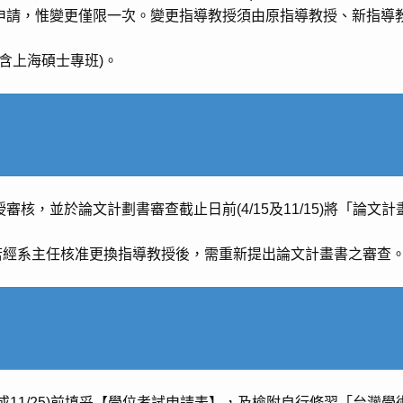
申請，惟變更僅限一次。變更指導教授須由原指導教授、新指導
含上海碩士專班)。
核，並於論文計劃書審查截止日前(4/15及11/15)將「論
若經系主任核准更換指導教授後，需重新提出論文計畫書之審查
5或11/25)前填妥【學位考試申請表】，及檢附自行修習「台