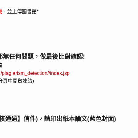
後
，並上傳圖書館*
都無任何問題，做最後比對確認!
統
l/plagiarism_detection//index.jsp
分頁中開啟連結)
核通過】信件)，請印出紙本論文(藍色封面)