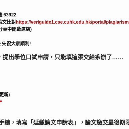
63922
論文比對
https://veriguide1.cse.cuhk.edu.hk/portal/plagiarism
分頁中開啟連結)
邊 先祝大家順利!
，提出學位口試申請，只能填這張交給系辦了……
1更新)
F
校手續，填寫「延繳論文申請表」，論文繳交最後期限為