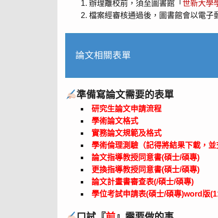
辦理離校前，須至圖書館「
世新大學
檔案經審核通過後，圖書館會以電子
論文相關表單
準備寫論文需要的表單
研究生論文申請流程
學術
論文格式
實務論文規範及格式
學術倫理測驗（記得將結果下載，並交到系
論文指導教授同意書(碩士/碩專)
更換指導教授同意書(碩士/碩專)
論文計畫書審查表(/碩士/碩專)
學位考試申請表(碩士/碩專)word版(113
口試『
前
』需要做的事