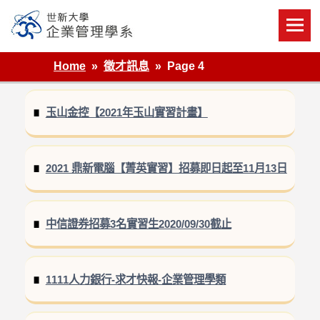
Skip
to
content
世新大學企業管理學系
Home
徵才訊息
Page 4
玉山金控【2021年玉山實習計畫】
2021 鼎新電腦【菁英實習】招募即日起至11月13日
中信證券招募3名實習生2020/09/30截止
1111人力銀行-求才快報-企業管理學類