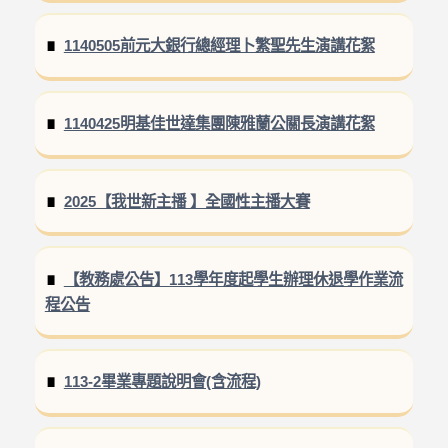
1140505前元大銀行總經理卜繁聖先生演講花絮
1140425明基佳世達集團陳雅蘭公關長演講花絮
2025【我世新主播 】全國性主播大賽
【教務處公告】113學年度起學生辦理休退學作業流
程公告
113-2畢業專題說明會(含流程)