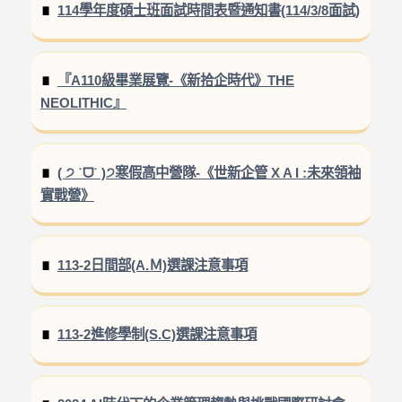
114學年度碩士班面試時間表暨通知書(114/3/8面試)
『A110級畢業展覽-《新拾企時代》THE
NEOLITHIC』
( ੭ ˙ᗜ˙ )੭寒假高中營隊-《世新企管 X A I :未來領袖
實戰營》
113-2日間部(A.Ｍ)選課注意事項
113-2進修學制(S.C)選課注意事項