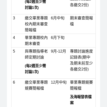
(每2週至少需
各繳交2份)
討論1次)
3
繳交畢業專題
6月中旬
期末審查簡報
校內期末審查
檔
簡報檔
4
畢業專題校內
6月下旬
期末審查
5
與專題指導老
9月-12月
專題討論進度
師定期討論
記錄表(期中
及期末前至少
(每2週至少需
各繳交2份)
討論1次)
6
繳交畢業專題
12月中旬
畢業專題競賽
競賽簡報檔
簡報檔
及海報發表檔
案