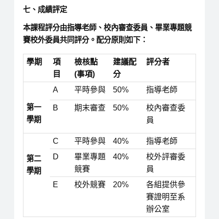
七、成績評定
本課程評分由指導老師、校內審查委員、畢業專題競
賽校外委員共同評分。配分原則如下：
學期
項
檢核點
建議配
評分者
目
(事項)
分
A
平時參與
50%
指導老師
第一
B
期末審查
50%
校內審查委
學期
員
C
平時參與
40%
指導老師
D
畢業專題
40%
校外評審委
第二
競賽
員
學期
E
校外競賽
20%
各組提供參
賽證明至系
辦公室