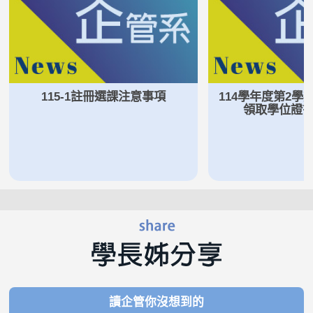
115-1註冊選課注意事項
114學年度第2學
領取學位證
讀企管你沒想到的