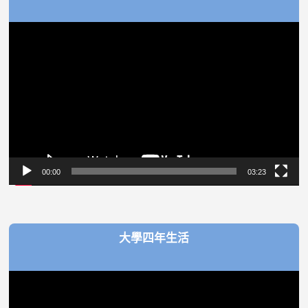
視
訊
播
放
器
00:00
03:23
大學四年生活
視
訊
播