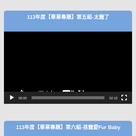
113年度【畢業專題】第五組-太寵了
視
訊
播
放
器
00:00
02:10
113年度【畢業專題】第六組-孩寵愛Fur Baby