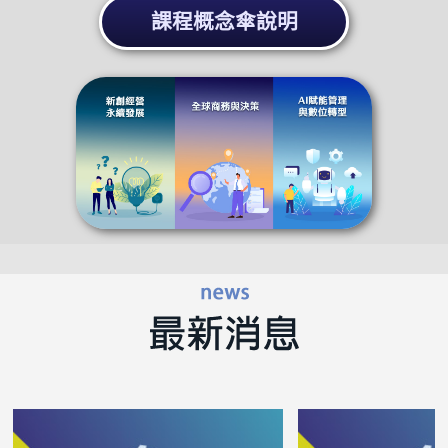
課程概念傘說明