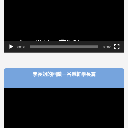
放
器
00:00
03:02
學長姐的回饋－谷秉軒學長篇
視
訊
播
放
器