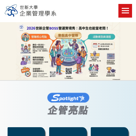
Skip
to
content
世新大學企業管理學系