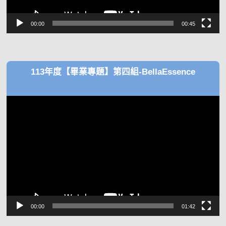
00:00
00:45
113年度【畢業專題】第四組-BellaEssence
視
訊
播
放
器
00:00
01:42