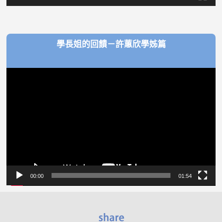
學長姐的回饋－許蕙欣學姊篇
視
訊
播
放
器
00:00
01:54