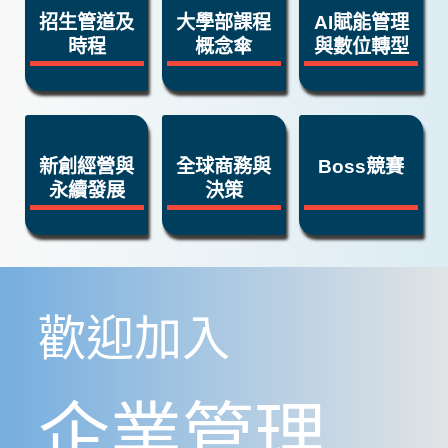
招生管道及
大學部課程
AI賦能管理
時程
概念傘
與數位轉型
新創經營與
全球商務與
Boss競賽
永續發展
決策
歡迎加入
企業管理