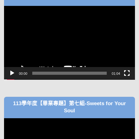
視
訊
播
放
器
00:00
01:04
113學年度【畢業專題】第七組-Sweets for Your
Soul
視
訊
播
放